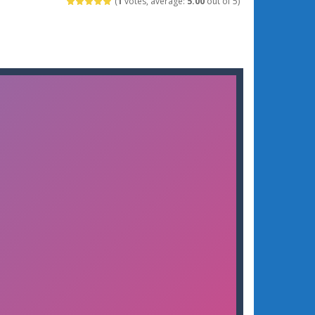
(
1
votes, average:
5.00
out of 5)
 khốc liệt Game Natural Disaster Survival...
oại Pokemon đại chiến 12 (Dynamons 12)...
 chơi 3D thú vị, nơi bạn vào vai...
n đấu với quân địch Trong Squad Assembler:...