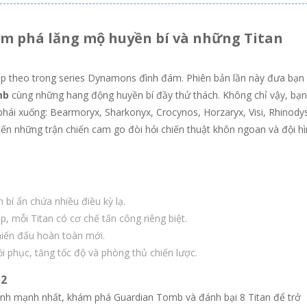
ám phá lăng mộ huyền bí và những Titan
p theo trong series Dynamons đình đám. Phiên bản lần này đưa bạn
mb
cùng những hang động huyền bí đầy thử thách. Không chỉ vậy, bạn
ái xuống: Bearmoryx, Sharkonyx, Crocynos, Horzaryx, Visi, Rhinody
ến những trận chiến cam go đòi hỏi chiến thuật khôn ngoan và đội h
bí ẩn chứa nhiều điều kỳ lạ.
 mỗi Titan có cơ chế tấn công riêng biệt.
iến đấu hoàn toàn mới.
 phục, tăng tốc độ và phòng thủ chiến lược.
12
nh mạnh nhất, khám phá Guardian Tomb và đánh bại 8 Titan để trở