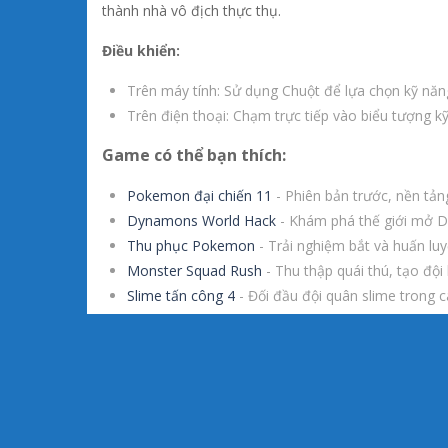
thành nhà vô địch thực thụ.
Điều khiển:
Trên máy tính: Sử dụng Chuột để lựa chọn kỹ năn
Trên điện thoại: Chạm trực tiếp vào biểu tượng 
Game có thể bạn thích:
Pokemon đại chiến 11
- Phiên bản trước, nền tả
Dynamons World Hack
- Khám phá thế giới mở D
Thu phục Pokemon
- Trải nghiệm bắt và huấn l
Monster Squad Rush
- Thu thập quái thú, tạo độ
Slime tấn công 4
- Đối đầu đội quân slime trong 
Tags:
Kinh điển
,
Pokemon
,
Turn Based
HÌNH ẢNH TRONG GAME