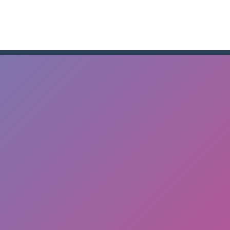
tural Disaster Survival – Thử thách sống sót sau thảm họa thiên nhiên
n đại chiến 12 – Khám phá lăng mộ huyền bí và những Titan huyền th
 đồ đến cho những đứa con qua hành trình gian nan Papa Buzja là trò
-
Game Squad Assembler: Merge & Fight – Hợp nhất vũ khí, binh lính và chiế