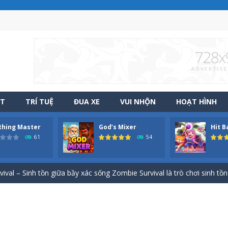
 đồ đến cho những đứa con qua hành trình gian nan Papa Buzja là trò
-
Game Squad Assembler: Merge & Fight – Hợp nhất vũ khí, binh lính và chiế
ẬT
TRÍ TUỆ
ĐUA XE
VUI NHỘN
HOẠT HÌNH
odilo Tralalero Run – Chạy bất tận cùng các nhân vật Italian Brainrot
thing Master
God’s Mixer
Hit B
aft Run – Chế tạo vũ khí và bắn hạ kẻ thù Weapon Craft Run là một
61
54
oilet cổ dài – Thử thách kéo đầu siêu hài hước Skibidi Toilet cổ dài là 
al – Sinh tồn giữa bầy xác sống Zombie Survival là trò chơi sinh tồn g
– Vị Vua Trở Lại – Cuộc chiến chống zombie khốc liệt Evony – Vị Vua T
 Hành trình rèn luyện cơ bắp vượt ngục lâu đài Trong Obby tập gym 