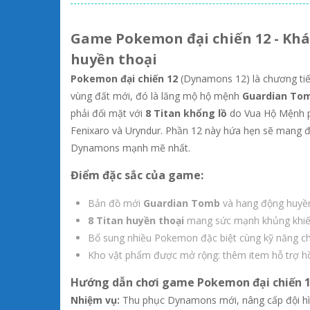
Game Pokemon đại chiến 12 - Kh
huyền thoại
Pokemon đại chiến 12
(Dynamons 12) là chương tiế
vùng đất mới, đó là lăng mộ hộ mệnh
Guardian To
phải đối mặt với
8 Titan khổng lồ
do Vua Hộ Mệnh ph
Fenixaro và Uryndur. Phần 12 này hứa hẹn sẽ mang đ
Dynamons mạnh mẽ nhất.
Điểm đặc sắc của game:
Bản đồ mới
Guardian Tomb
và hang động huyền 
8 Titan huyền thoại
mang sức mạnh khủng khiếp,
Bổ sung nhiều Pokemon đặc biệt cùng kỹ năng ch
Kho vật phẩm được mở rộng: thêm item hỗ trợ hồi
Hướng dẫn chơi game Pokemon đại chiến 
Nhiệm vụ:
Thu phục Dynamons mới, nâng cấp đội hì