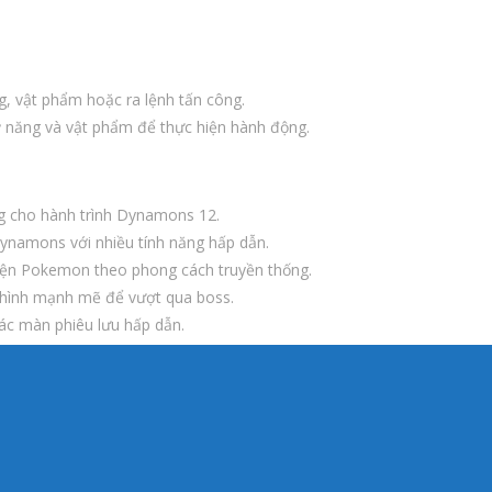
g, vật phẩm hoặc ra lệnh tấn công.
kỹ năng và vật phẩm để thực hiện hành động.
ng cho hành trình Dynamons 12.
ynamons với nhiều tính năng hấp dẫn.
uyện Pokemon theo phong cách truyền thống.
i hình mạnh mẽ để vượt qua boss.
các màn phiêu lưu hấp dẫn.