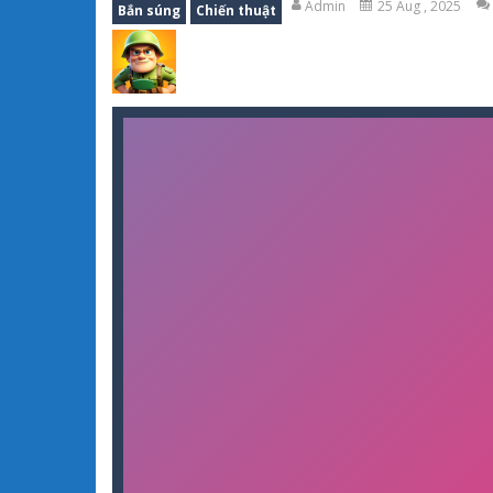
Admin
25 Aug , 2025
Bắn súng
Chiến thuật
Pokemon đại chiến 12
-
Game Pokemo
Papa Buzja
-
Game Papa Buzja – Mang
Squad Assembler: Merge & Fight