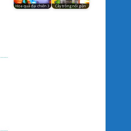
Hoa quả đại chiến 3
Cây trồng nổi giận