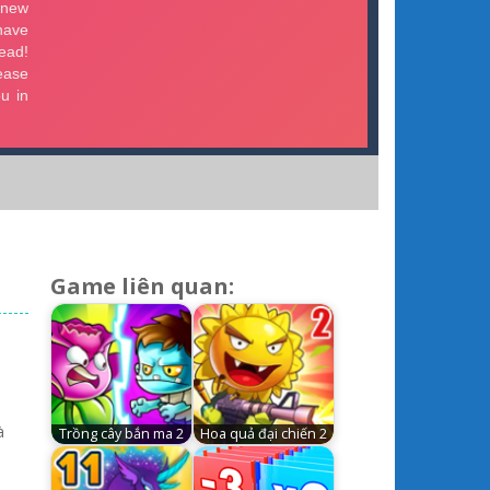
Game liên quan:
à
Trồng cây bắn ma 2
Hoa quả đại chiến 2
h