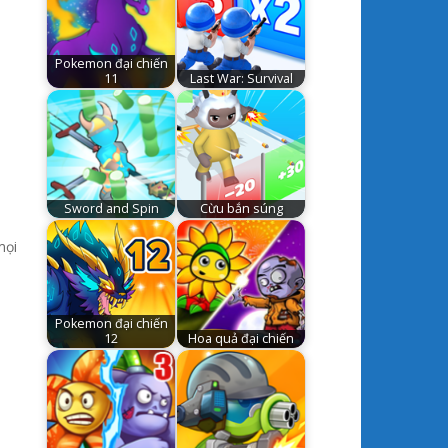
Pokemon đại chiến
11
Last War: Survival
Sword and Spin
Cừu bắn súng
mọi
Pokemon đại chiến
12
Hoa quả đại chiến