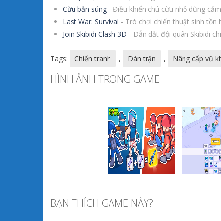
Cừu bắn súng
- Điều khiển chú cừu nhỏ dũng cảm 
Last War: Survival
- Trò chơi chiến thuật sinh tồn 
Join Skibidi Clash 3D
- Dẫn dắt đội quân Skibidi c
Tags:
Chiến tranh
,
Dàn trận
,
Nâng cấp vũ kh
HÌNH ẢNH TRONG GAME
BẠN THÍCH GAME NÀY?