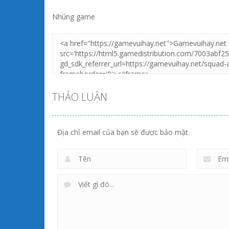
Zoom
PLAY
Zo
PL
Nhúng game
THẢO LUẬN
Địa chỉ email của bạn sẽ được bảo mật.