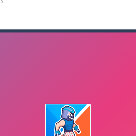
0
n đại chiến 12 – Khám phá lăng mộ huyền bí và những Titan huyền th
 đồ đến cho những đứa con qua hành trình gian nan Papa Buzja là trò
-
Game Squad Assembler: Merge & Fight – Hợp nhất vũ khí, binh lính và chiế