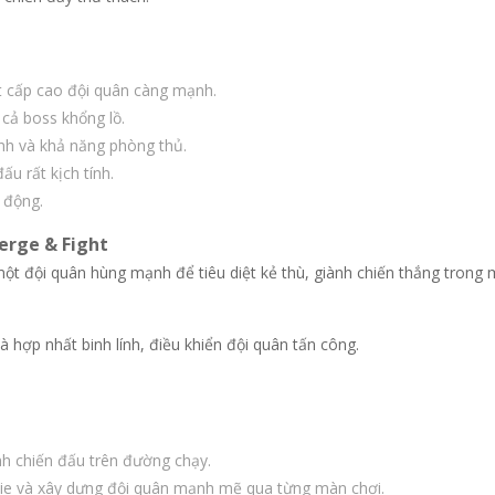
t cấp cao đội quân càng mạnh.
 cả boss khổng lồ.
nh và khả năng phòng thủ.
u rất kịch tính.
h động.
erge & Fight
một đội quân hùng mạnh để tiêu diệt kẻ thù, giành chiến thắng trong 
 hợp nhất binh lính, điều khiển đội quân tấn công.
nh chiến đấu trên đường chạy.
ie và xây dựng đội quân mạnh mẽ qua từng màn chơi.