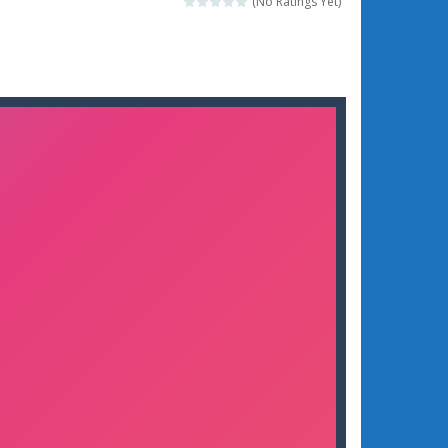
(No Ratings Yet)
oại Pokemon đại chiến 12 (Dynamons 12)...
 chơi 3D thú vị, nơi bạn vào vai...
n đấu với quân địch Trong Squad Assembler:...