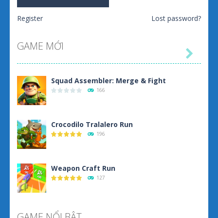
Register
Lost password?
GAME MỚI

Squad Assembler: Merge & Fight
166
Crocodilo Tralalero Run
196
Weapon Craft Run
127
Skibidi Toilet cổ dài
GAME NỔI BẬT