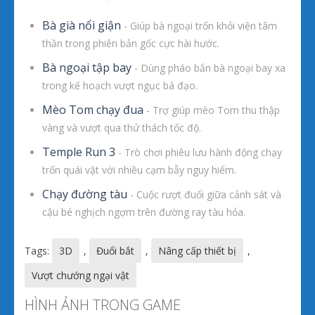
Bà già nổi giận
- Giúp bà ngoại trốn khỏi viện tâm
thần trong phiên bản gốc cực hài hước.
Bà ngoại tập bay
- Dùng pháo bắn bà ngoại bay xa
trong kế hoạch vượt ngục bá đạo.
Mèo Tom chạy đua
- Trợ giúp mèo Tom thu thập
vàng và vượt qua thử thách tốc độ.
Temple Run 3
- Trò chơi phiêu lưu hành động chạy
trốn quái vật với nhiều cạm bẫy nguy hiểm.
Chạy đường tàu
- Cuộc rượt đuổi giữa cảnh sát và
cậu bé nghịch ngợm trên đường ray tàu hỏa.
Tags:
3D
,
Đuổi bắt
,
Nâng cấp thiết bị
,
Vượt chướng ngại vật
HÌNH ẢNH TRONG GAME