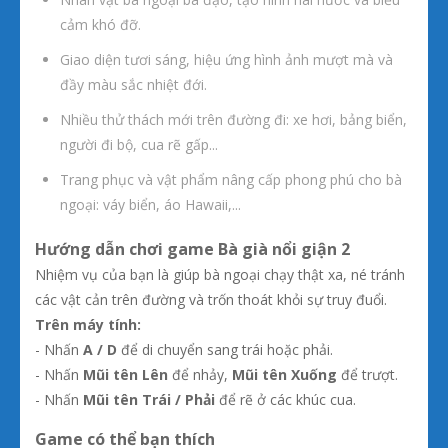
cảm khó đỡ.
Giao diện tươi sáng, hiệu ứng hình ảnh mượt mà và
đầy màu sắc nhiệt đới.
Nhiều thử thách mới trên đường đi: xe hơi, bảng biển,
người đi bộ, cua rẽ gấp...
Trang phục và vật phẩm nâng cấp phong phú cho bà
ngoại: váy biển, áo Hawaii,...
Hướng dẫn chơi game Bà già nổi giận 2
Nhiệm vụ của bạn là giúp bà ngoại chạy thật xa, né tránh
các vật cản trên đường và trốn thoát khỏi sự truy đuổi.
Trên máy tính:
- Nhấn
A / D
để di chuyển sang trái hoặc phải.
- Nhấn
Mũi tên Lên
để nhảy,
Mũi tên Xuống
để trượt.
- Nhấn
Mũi tên Trái / Phải
để rẽ ở các khúc cua.
Game có thể bạn thích