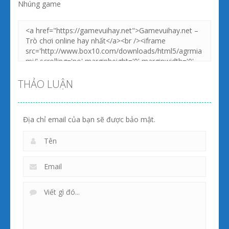
Nhúng game
Zoom
PLAY
Zoom
PLAY
THẢO LUẬN
Địa chỉ email của bạn sẽ được bảo mật.