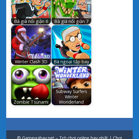
Bà già nổi giận 6
Bà già nổi giận 7
Winter Clash 3D
Bà ngoại tập bay
Subway Surfers
Winter
Zombie Tsunami
Wonderland
© Gamevuihay.net – Trò chơi online hay nhất | Chơi