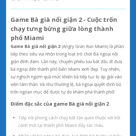
Game Bà già nổi giận 2 - Cuộc trốn
chạy tưng bừng giữa lòng thành
phố Miami
Game Bà già nổi giận 2
(Angry Gran Run Miami) là phần
tiếp theo siêu vui nhộn trong loạt trò chơi Bà ngoại nổi
giận đình đám. Lần này, chuyến phiêu lưu bất đắc dĩ đưa
bà ngoại đến thành phố biển Miami xinh đẹp. Tuy nhiên,
sự nghịch ngợm quá mức khiến bà tiếp tục bị áp giải vào
viện tâm thần. Và như thường lệ, bà ngoại quyết định bỏ
trốn ngoạn mục để được tự do khám phá thành phố!
Điểm đặc sắc của game Bà già nổi giận 2
Tiếp nối phong cách chạy bất tận quen thuộc với bối
cảnh mới tại thành phố Miami đầy sắc màu.
Nhân vật bà ngoại bá đạo, tạo hình hài hước và biểu