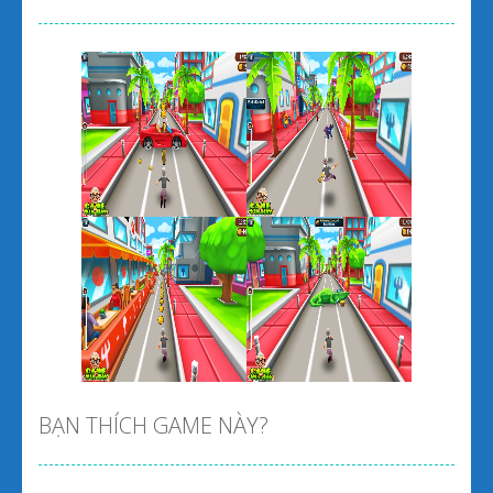
Zoom
PLAY
Zoom
PLAY
BẠN THÍCH GAME NÀY?