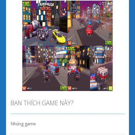
Zoom
PLAY
Zoom
PLAY
BẠN THÍCH GAME NÀY?
Nhúng game
Zoom
PLAY
Zoom
PLAY