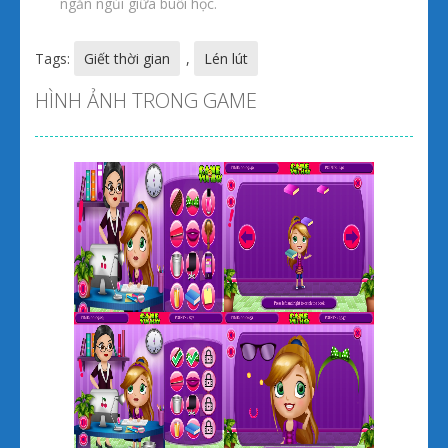
ngắn ngủi giữa buổi học.
Tags:
Giết thời gian
,
Lén lút
HÌNH ẢNH TRONG GAME
Zoom
PLAY
Zoom
PLAY