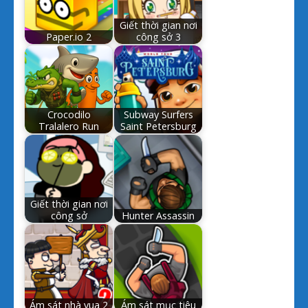
Giết thời gian nơi
Paper.io 2
công sở 3
Crocodilo
Subway Surfers
Tralalero Run
Saint Petersburg
Giết thời gian nơi
công sở
Hunter Assassin
Ám sát nhà vua 2
Ám sát mục tiêu