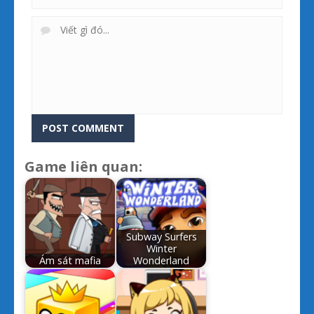
Game liên quan:
Subway Surfers
Winter
Ám sát mafia
Wonderland