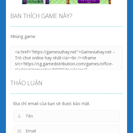
BẠN THÍCH GAME NÀY?
Nhúng game
Zoom
PLAY
Zoom
PLAY
THẢO LUẬN
Địa chỉ email của bạn sẽ được bảo mật.