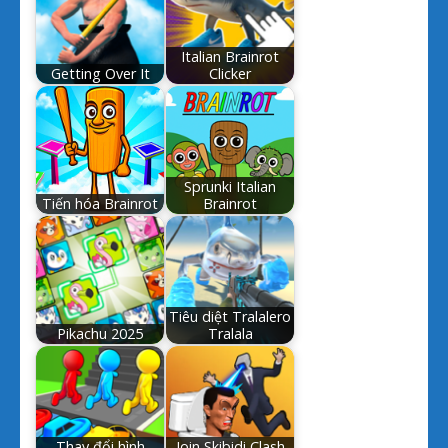
Italian Brainrot
Getting Over It
Clicker
Sprunki Italian
Tiến hóa Brainrot
Brainrot
Tiêu diệt Tralalero
Pikachu 2025
Tralala
Thay đổi hình
Join Skibidi Clash