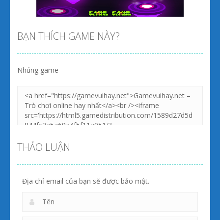
Zoom
PLAY
Zoom
PLAY
BẠN THÍCH GAME NÀY?
Nhúng game
Zoom
PLAY
Zoom
PLAY
THẢO LUẬN
Địa chỉ email của bạn sẽ được bảo mật.