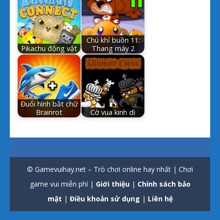
Chú khỉ buồn 11:
Pikachu động vật
Thang máy 2
Đuổi hình bắt chữ
Brainrot
Cờ vua kinh dị
© Gamevuihay.net – Trò chơi online hay nhất | Chơi
game vui miễn phí |
Giới thiệu
|
Chính sách bảo
mật
|
Điều khoản sử dụng
|
Liên hệ