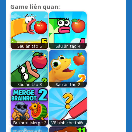
Game liên quan:
Sâu ăn táo 5
Sâu ăn táo 4
Sâu ăn táo 3
Sâu ăn táo 2
Brainrot Merge 2
Vẽ hình còn thiếu