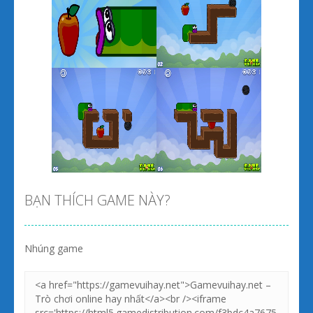
Zoom
PLAY
Zoom
PLAY
BẠN THÍCH GAME NÀY?
Nhúng game
Zoom
PLAY
Zoom
PLAY