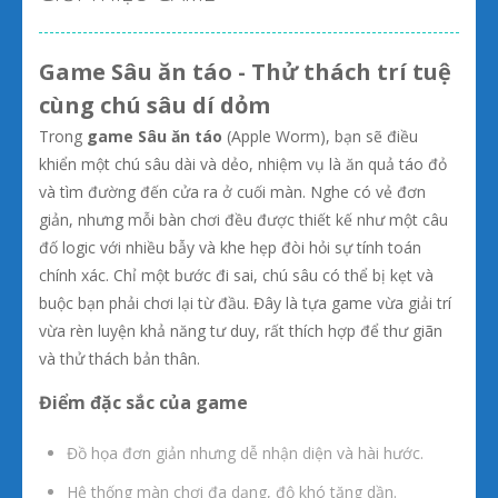
Game Sâu ăn táo - Thử thách trí tuệ
cùng chú sâu dí dỏm
Trong
game Sâu ăn táo
(Apple Worm), bạn sẽ điều
khiển một chú sâu dài và dẻo, nhiệm vụ là ăn quả táo đỏ
và tìm đường đến cửa ra ở cuối màn. Nghe có vẻ đơn
giản, nhưng mỗi bàn chơi đều được thiết kế như một câu
đố logic với nhiều bẫy và khe hẹp đòi hỏi sự tính toán
chính xác. Chỉ một bước đi sai, chú sâu có thể bị kẹt và
buộc bạn phải chơi lại từ đầu. Đây là tựa game vừa giải trí
vừa rèn luyện khả năng tư duy, rất thích hợp để thư giãn
và thử thách bản thân.
Điểm đặc sắc của game
Đồ họa đơn giản nhưng dễ nhận diện và hài hước.
Hệ thống màn chơi đa dạng, độ khó tăng dần.