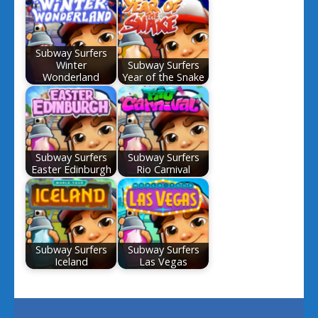
Subway Surfers
Winter
Subway Surfers
Wonderland
Year of the Snake
Subway Surfers
Subway Surfers
Easter Edinburgh
Rio Carnival
Subway Surfers
Subway Surfers
Iceland
Las Vegas