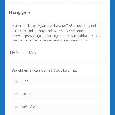
Nhúng game
Zoom
PLAY
Zoom
PLAY
THẢO LUẬN
Địa chỉ email của bạn sẽ được bảo mật.