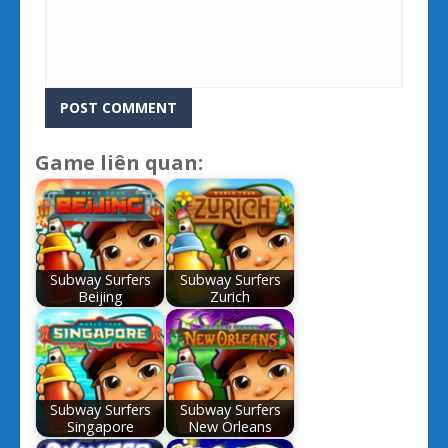
Game liên quan:
Subway Surfers
Subway Surfers
Beijing
Zurich
Subway Surfers
Subway Surfers
Singapore
New Orleans