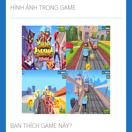
HÌNH ẢNH TRONG GAME
Zoom
PLAY
Zoom
PLAY
BẠN THÍCH GAME NÀY?