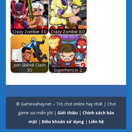
Crazy Zombie 3.0
Crazy Zombie 8.0
Join Skibidi Clash
3D
Superhero.io 2
© Gamevuihay.net – Trò chơi online hay nhất | Chơi
game vui miễn phí |
Giới thiệu
|
Chính sách bảo
mật
|
Điều khoản sử dụng
|
Liên hệ