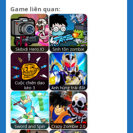
Game liên quan:
Skibidi Hero.IO
Sinh tồn zombie
Cuộc chiến dao
kéo 3
Anh hùng trái đất
Sword and Spin
Crazy Zombie 2.0