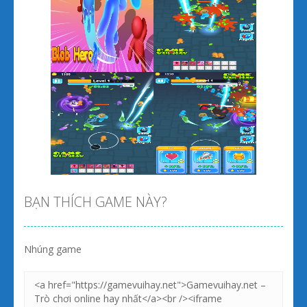
Zoom
PLAY
Zoom
PLAY
BẠN THÍCH GAME NÀY?
Nhúng game
Zoom
PLAY
Zoom
PLAY