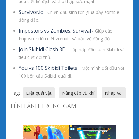
tiêu diệt kẻ địch và thu thập sức mạnh.
Survivor.io
- Chiến đấu sinh tồn giữa bầy zombie
đông đảo.
Impostors vs Zombies: Survival
- Giúp các
Impostor tiêu diệt zombie và bảo vệ đồng đội.
Join Skibidi Clash 3D
- Tập hợp đội quân Skibidi và
tiêu diệt đối thủ.
You vs 100 Skibidi Toilets
- Một mình đối đầu với
100 bồn cầu Skibidi quái dị.
Tags:
Diệt quái vật
,
Nâng cấp vũ khí
,
Nhập vai
HÌNH ẢNH TRONG GAME