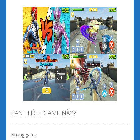
Zoom
PLAY
Zoom
PLAY
BẠN THÍCH GAME NÀY?
Nhúng game