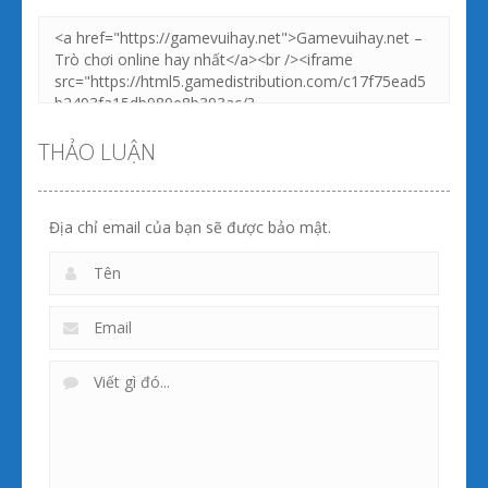
Zoom
PLAY
Zoom
PLAY
THẢO LUẬN
Địa chỉ email của bạn sẽ được bảo mật.