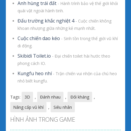
Anh hùng trái đất
- Hành trình bảo vệ thế giới khỏi
quái vật ngoài hành tinh.
Đấu trường khắc nghiệt 4
- Cuộc chiến không
khoan nhượng giữa những kẻ mạnh nhất.
Cuộc chiến dao kéo
- Sinh tồn trong thế giới vũ khí
di động.
Skibidi Toilet.io
- Đại chiến toilet hài hước theo
phong cách IO.
Kungfu heo nhí
- Trận chiến vui nhộn của chú heo
nhỏ biết kungfu.
Tags:
3D
,
Đánh nhau
,
Đối kháng
,
Nâng cấp vũ khí
,
Siêu nhân
HÌNH ẢNH TRONG GAME