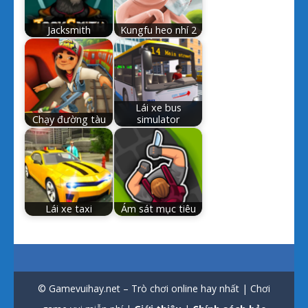
Jacksmith
Kungfu heo nhí 2
Lái xe bus
Chạy đường tàu
simulator
Lái xe taxi
Ám sát mục tiêu
© Gamevuihay.net – Trò chơi online hay nhất | Chơi