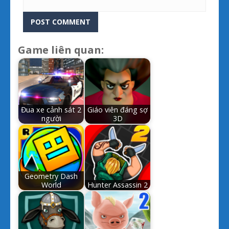
Game liên quan:
Đua xe cảnh sát 2
Giáo viên đáng sợ
người
3D
Geometry Dash
World
Hunter Assassin 2