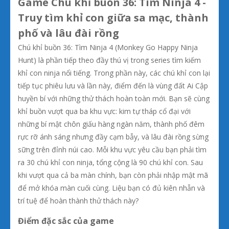
Game Chú khỉ buồn 36: Tìm Ninja 4 -
Truy tìm khỉ con giữa sa mạc, thành
phố và lâu đài rồng
Chú khỉ buồn 36: Tìm Ninja 4 (Monkey Go Happy Ninja
Hunt) là phần tiếp theo đầy thú vị trong series tìm kiếm
khỉ con ninja nổi tiếng. Trong phần này, các chú khỉ con lại
tiếp tục phiêu lưu và lần này, điểm đến là vùng đất Ai Cập
huyền bí với những thử thách hoàn toàn mới. Bạn sẽ cùng
khỉ buồn vượt qua ba khu vực: kim tự tháp cổ đại với
những bí mật chôn giấu hàng ngàn năm, thành phố đêm
rực rỡ ánh sáng nhưng đầy cạm bẫy, và lâu đài rồng sừng
sững trên đỉnh núi cao. Mỗi khu vực yêu cầu bạn phải tìm
ra 30 chú khỉ con ninja, tổng cộng là 90 chú khỉ con. Sau
khi vượt qua cả ba màn chính, bạn còn phải nhập mật mã
để mở khóa màn cuối cùng. Liệu bạn có đủ kiên nhẫn và
trí tuệ để hoàn thành thử thách này?
Điểm đặc sắc của game