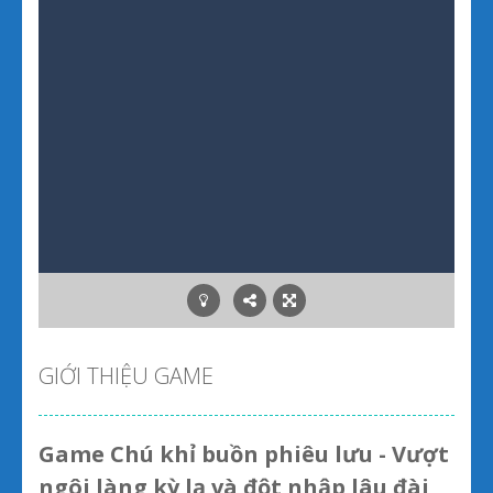
GIỚI THIỆU GAME
Game Chú khỉ buồn phiêu lưu - Vượt
ngôi làng kỳ lạ và đột nhập lâu đài