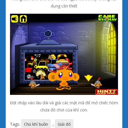
dụng cần thiết
Đột nhập vào lâu đài và giải các mật mã để mở chiếc hòm
chứa đồ chơi của khỉ con.
Tags:
Chú khỉ buồn
,
Giải đố