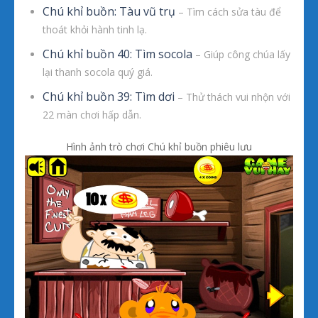
Chú khỉ buồn: Tàu vũ trụ
– Tìm cách sửa tàu để
thoát khỏi hành tinh lạ.
Chú khỉ buồn 40: Tìm socola
– Giúp công chúa lấy
lại thanh socola quý giá.
Chú khỉ buồn 39: Tìm dơi
– Thử thách vui nhộn với
22 màn chơi hấp dẫn.
Hình ảnh trò chơi Chú khỉ buồn phiêu lưu