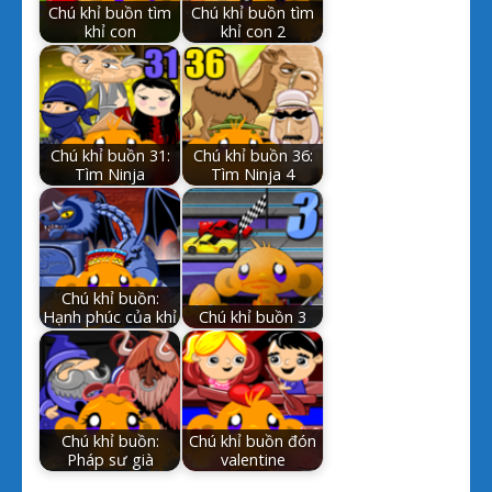
Chú khỉ buồn tìm
Chú khỉ buồn tìm
khỉ con
khỉ con 2
Chú khỉ buồn 31:
Chú khỉ buồn 36:
Tìm Ninja
Tìm Ninja 4
Chú khỉ buồn:
Hạnh phúc của khỉ
Chú khỉ buồn 3
Chú khỉ buồn:
Chú khỉ buồn đón
Pháp sư già
valentine