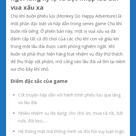
vua xấu xa
Chú khỉ buồn phiêu lưu (Monkey Go Happy Adventure) là
một phần đặc biệt và hấp dẫn trong series game Chú khỉ
buồn nổi tiếng. Ở phiên bản này, một vị vua xấu xa đã
đánh cắp tất cả đồ chơi của các chú khỉ con và giấu kín
trong một lâu đài được canh phòng nghiêm ngặt. Khỉ
buồn sẽ phải thực hiện hàng loạt nhiệm vụ đầy thử thách
để thu thập vật phẩm, mở cổng vào lâu đài và tìm lại niềm
vui cho bầy khỉ nhỏ.
Điểm đặc sắc của game
Cốt truyện hấp dẫn với hành trình phiêu lưu qua làng
và lâu đài.
Nhiều nhiệm vụ đa dạng: cho chó ăn, mua cà rốt, bắt
ruồi, đổi kẹo,...
Hệ thống mật mã thông minh và đòi hỏi suy luận logic.