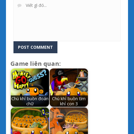
Game liên quan:
Chú khỉ buồn đoán
Chú khỉ buồn tìm
chữ
khỉ con 3