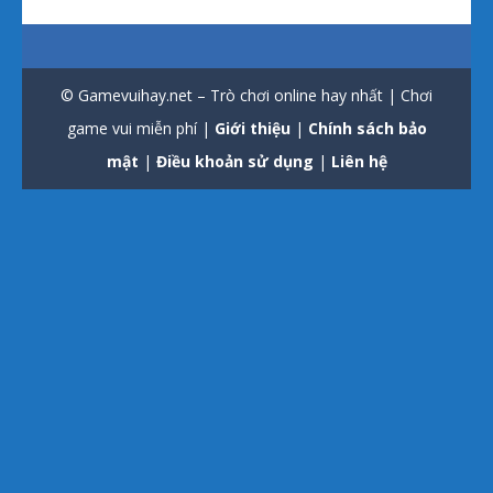
© Gamevuihay.net – Trò chơi online hay nhất | Chơi
game vui miễn phí |
Giới thiệu
|
Chính sách bảo
mật
|
Điều khoản sử dụng
|
Liên hệ