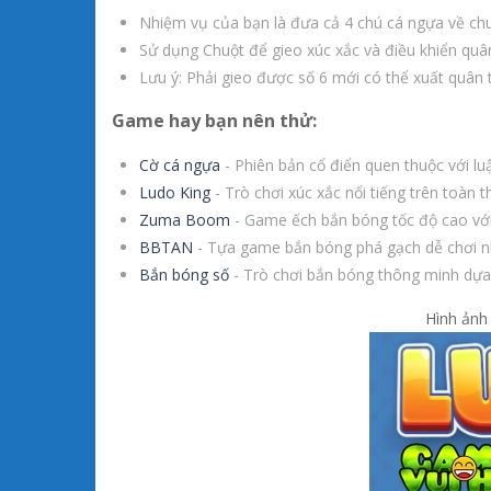
Nhiệm vụ của bạn là đưa cả 4 chú cá ngựa về chu
Sử dụng Chuột để gieo xúc xắc và điều khiển quâ
Lưu ý: Phải gieo được số 6 mới có thể xuất quân 
Game hay bạn nên thử:
Cờ cá ngựa
- Phiên bản cổ điển quen thuộc với luậ
Ludo King
- Trò chơi xúc xắc nổi tiếng trên toàn th
Zuma Boom
- Game ếch bắn bóng tốc độ cao với 
BBTAN
- Tựa game bắn bóng phá gạch dễ chơi n
Bắn bóng số
- Trò chơi bắn bóng thông minh dựa
Hình ảnh