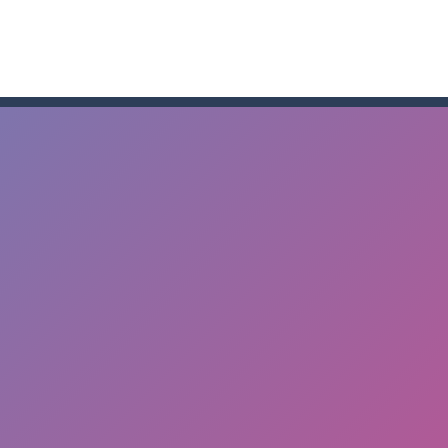
n đại chiến 12 – Khám phá lăng mộ huyền bí và những Titan huyền th
 đồ đến cho những đứa con qua hành trình gian nan Papa Buzja là trò
-
Game Squad Assembler: Merge & Fight – Hợp nhất vũ khí, binh lính và chiế