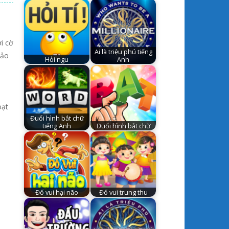
ơi cờ
Ai là triệu phú tiếng
đảo
Hỏi ngu
Anh
oạt
Đuổi hình bắt chữ
tiếng Anh
Đuổi hình bắt chữ
Đố vui hại não
Đố vui trung thu