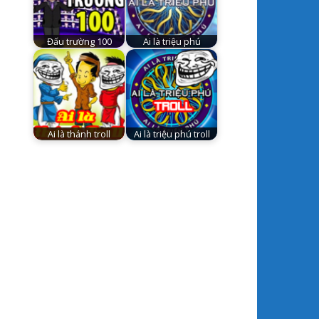
Đấu trường 100
Ai là triệu phú
Ai là thánh troll
Ai là triệu phú troll