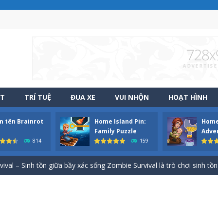
 đồ đến cho những đứa con qua hành trình gian nan Papa Buzja là trò
-
Game Squad Assembler: Merge & Fight – Hợp nhất vũ khí, binh lính và chiế
odilo Tralalero Run – Chạy bất tận cùng các nhân vật Italian Brainrot
ẬT
TRÍ TUỆ
ĐUA XE
VUI NHỘN
HOẠT HÌNH
aft Run – Chế tạo vũ khí và bắn hạ kẻ thù Weapon Craft Run là một
n tên Brainrot
Home Island Pin:
Home 
oilet cổ dài – Thử thách kéo đầu siêu hài hước Skibidi Toilet cổ dài là 
Family Puzzle
Adve
814
159
al – Sinh tồn giữa bầy xác sống Zombie Survival là trò chơi sinh tồn g
– Vị Vua Trở Lại – Cuộc chiến chống zombie khốc liệt Evony – Vị Vua T
 Hành trình rèn luyện cơ bắp vượt ngục lâu đài Trong Obby tập gym 
tural Disaster Survival – Thử thách sống sót sau thảm họa thiên nhiên