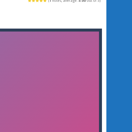
(
1
votes, average:
5.00
out of 5)
oại Pokemon đại chiến 12 (Dynamons 12)...
 chơi 3D thú vị, nơi bạn vào vai...
n đấu với quân địch Trong Squad Assembler:...