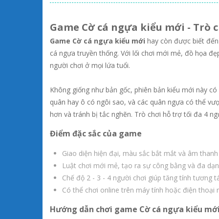
Game Cờ cá ngựa kiểu mới - Trò c
Game Cờ cá ngựa kiểu mới
hay còn được biết đến 
cá ngựa truyền thống. Với lối chơi mới mẻ, đồ họa đẹ
người chơi ở mọi lứa tuổi.
Không giống như bản gốc, phiên bản kiểu mới này có 
quân hay ô có ngôi sao, và các quân ngựa có thể vượt
hơn và tránh bị tắc nghẽn. Trò chơi hỗ trợ tối đa 4 n
Điểm đặc sắc của game
Giao diện hiện đại, màu sắc bắt mắt và âm thanh
Luật chơi mới mẻ, tạo ra sự công bằng và đa dạn
Chế độ 2 - 3 - 4 người chơi giúp tăng tính tương t
Có thể chơi online trên máy tính hoặc điện thoại
Hướng dẫn chơi game Cờ cá ngựa kiểu mớ