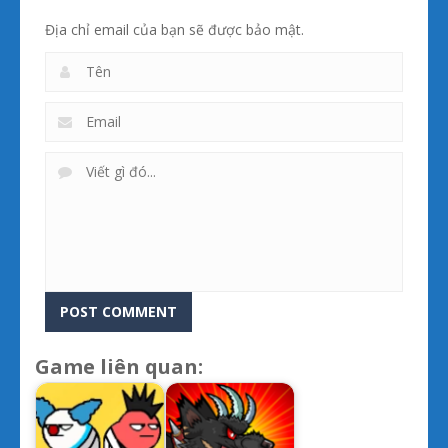
Địa chỉ email của bạn sẽ được bảo mật.
Game liên quan: