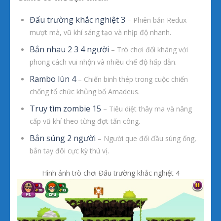
Đấu trường khắc nghiệt 3
– Phiên bản Redux
mượt mà, vũ khí sáng tạo và nhịp độ nhanh.
Bắn nhau 2 3 4 người
– Trò chơi đối kháng với
phong cách vui nhộn và nhiều chế độ hấp dẫn.
Rambo lùn 4
– Chiến binh thép trong cuộc chiến
chống tổ chức khủng bố Amadeus.
Truy tìm zombie 15
– Tiêu diệt thây ma và nâng
cấp vũ khí theo từng đợt tấn công.
Bắn súng 2 người
– Người que đối đầu súng ống,
bắn tay đôi cực kỳ thú vị.
Hình ảnh trò chơi Đấu trường khắc nghiệt 4