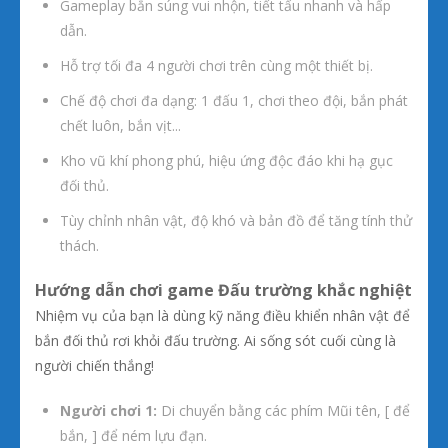
Gameplay bắn súng vui nhộn, tiết tấu nhanh và hấp
dẫn.
Hỗ trợ tối đa 4 người chơi trên cùng một thiết bị.
Chế độ chơi đa dạng: 1 đấu 1, chơi theo đội, bắn phát
chết luôn, bắn vịt...
Kho vũ khí phong phú, hiệu ứng độc đáo khi hạ gục
đối thủ.
Tùy chỉnh nhân vật, độ khó và bản đồ để tăng tính thử
thách.
Hướng dẫn chơi game Đấu trường khắc nghiệt
Nhiệm vụ của bạn là dùng kỹ năng điều khiển nhân vật để
bắn đối thủ rơi khỏi đấu trường. Ai sống sót cuối cùng là
người chiến thắng!
Người chơi 1:
Di chuyển bằng các phím Mũi tên, [ để
bắn, ] để ném lựu đạn.