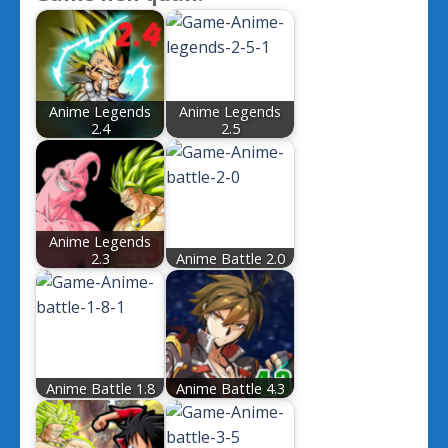
Anime Legends
Anime Legends
2.4
2.5
Anime Legends
2.3
Anime Battle 2.0
Anime Battle 1.8
Anime Battle 4.3