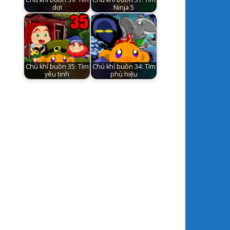
dơi
Ninja 5
Chú khỉ buồn 35: Tìm
Chú khỉ buồn 34: Tìm
yêu tinh
phù hiệu