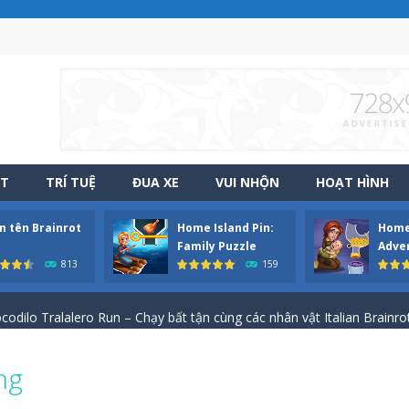
ẬT
TRÍ TUỆ
ĐUA XE
VUI NHỘN
HOẠT HÌNH
n tên Brainrot
Home Island Pin:
Home 
 đồ đến cho những đứa con qua hành trình gian nan Papa Buzja là trò
Family Puzzle
Adve
813
159
-
Game Squad Assembler: Merge & Fight – Hợp nhất vũ khí, binh lính và chiế
odilo Tralalero Run – Chạy bất tận cùng các nhân vật Italian Brainrot
aft Run – Chế tạo vũ khí và bắn hạ kẻ thù Weapon Craft Run là một
ng
oilet cổ dài – Thử thách kéo đầu siêu hài hước Skibidi Toilet cổ dài là 