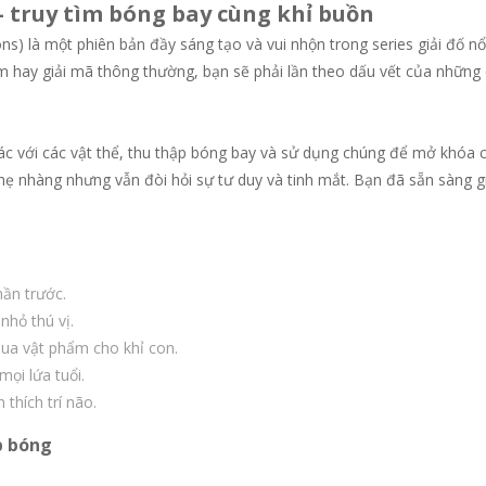
 truy tìm bóng bay cùng khỉ buồn
) là một phiên bản đầy sáng tạo và vui nhộn trong series giải đố nổ
m hay giải mã thông thường, bạn sẽ phải lần theo dấu vết của những
ác với các vật thể, thu thập bóng bay và sử dụng chúng để mở khóa 
nhẹ nhàng nhưng vẫn đòi hỏi sự tư duy và tinh mắt. Bạn đã sẵn sàng g
hần trước.
nhỏ thú vị.
mua vật phẩm cho khỉ con.
ọi lứa tuổi.
thích trí não.
p bóng