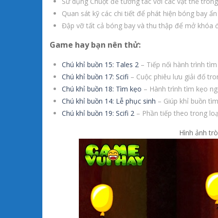
Sử dụng Chuột để tương tác với các vật thể tron
Quan sát kỹ các chi tiết để phát hiện bóng bay ẩn 
Đập vỡ tất cả bóng bay và thu thập để mở khóa đ
Game hay bạn nên thử:
Chú khỉ buồn 15: Tales 2
– Tiếp nối hành trình tìm
Chú khỉ buồn 17: Scifi
– Cuộc phiêu lưu giải đố tro
Chú khỉ buồn 18: Tìm kẹo
– Hành trình tìm kẹo ng
Chú khỉ buồn 14: Lễ phục sinh
– Giúp khỉ buồn tìm
Chú khỉ buồn 19: Scifi 2
– Phần tiếp theo trong loạ
Hình ảnh tr