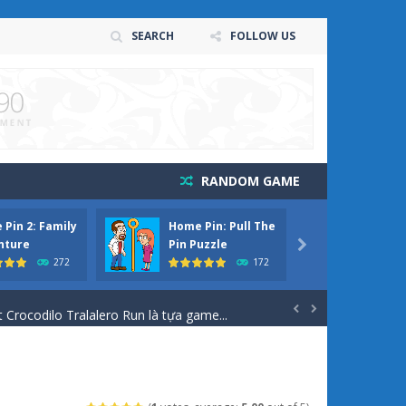
SEARCH
FOLLOW US
RANDOM GAME
Pin 2: Family
Home Pin: Pull The
Homes
 chơi 3D thú vị, nơi bạn vào vai...
nture
Pin Puzzle

272
172
n đấu với quân địch Trong Squad Assembler:...
 Crocodilo Tralalero Run là tựa game...


 game bắn súng kết hợp vượt chướng ngại...
trò chơi giải đố kết hợp kỹ năng,...