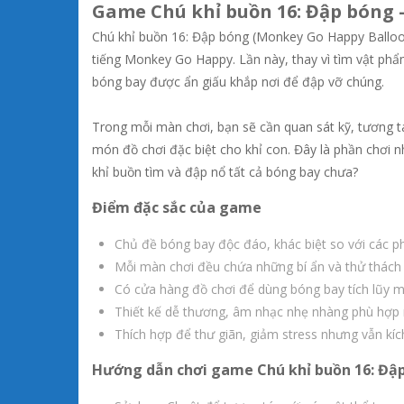
Game Chú khỉ buồn 16: Đập bóng –
Chú khỉ buồn 16: Đập bóng (Monkey Go Happy Balloons
tiếng Monkey Go Happy. Lần này, thay vì tìm vật phẩ
bóng bay được ẩn giấu khắp nơi để đập vỡ chúng.
Trong mỗi màn chơi, bạn sẽ cần quan sát kỹ, tương t
món đồ chơi đặc biệt cho khỉ con. Đây là phần chơi 
khỉ buồn tìm và đập nổ tất cả bóng bay chưa?
Điểm đặc sắc của game
Chủ đề bóng bay độc đáo, khác biệt so với các p
Mỗi màn chơi đều chứa những bí ẩn và thử thách 
Có cửa hàng đồ chơi để dùng bóng bay tích lũy 
Thiết kế dễ thương, âm nhạc nhẹ nhàng phù hợp m
Thích hợp để thư giãn, giảm stress nhưng vẫn kích 
Hướng dẫn chơi game Chú khỉ buồn 16: Đậ