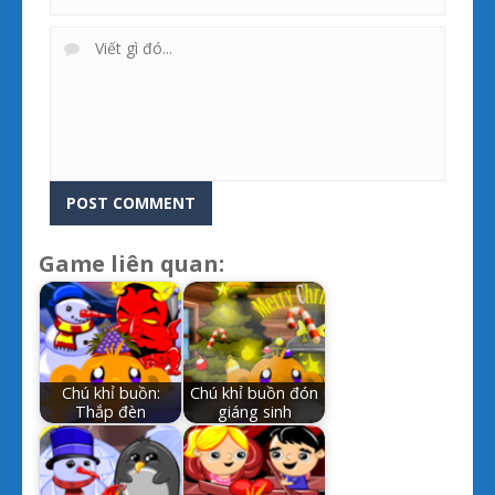
Game liên quan:
Chú khỉ buồn:
Chú khỉ buồn đón
Thắp đèn
giáng sinh