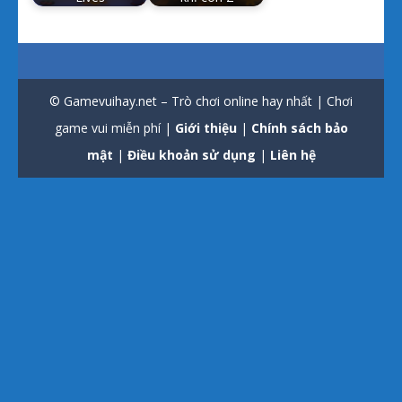
© Gamevuihay.net – Trò chơi online hay nhất | Chơi
game vui miễn phí |
Giới thiệu
|
Chính sách bảo
mật
|
Điều khoản sử dụng
|
Liên hệ