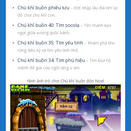
Chú khỉ buồn phiêu lưu
– Đột nhập lâu đài tìm lại
đồ chơi cho khỉ con.
Chú khỉ buồn 40: Tìm socola
– Tìm thanh kẹo
ngọt giữa vương quốc bánh.
Chú khỉ buồn 35: Tìm yêu tinh
– Khám phá khu
rừng diệu kỳ và tìm yêu tinh nhỏ.
Chú khỉ buồn 34: Tìm phù hiệu
– Tìm bùa hộ
mệnh để giải cứu ngôi làng u ám.
Hình ảnh trò chơi Chú khỉ buồn đón Noel