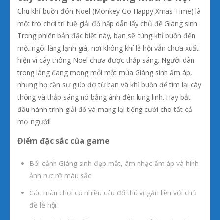
Chú khỉ buồn đón Noel (Monkey Go Happy Xmas Time) là
một trò chơi trí tuệ giải đố hấp dẫn lấy chủ đề Giáng sinh.
Trong phiên bản đặc biệt này, bạn sẽ cùng khỉ buồn đến
một ngôi làng lạnh giá, nơi không khí lễ hội vẫn chưa xuất
hiện vì cây thông Noel chưa được thắp sáng. Người dân
trong làng đang mong mỏi một mùa Giáng sinh ấm áp,
nhưng họ cần sự giúp đỡ từ bạn và khỉ buồn để tìm lại cây
thông và thắp sáng nó bằng ánh đèn lung linh. Hãy bắt
đầu hành trình giải đố và mang lại tiếng cười cho tất cả
mọi người!
Điểm đặc sắc của game
Bối cảnh Giáng sinh đẹp mắt, âm nhạc ấm áp và hình
ảnh rực rỡ màu sắc.
Các màn chơi có nhiều câu đố thú vị gắn liền với chủ
đề lễ hội.