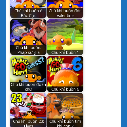
Chú khỉ buồn ở
Chú khỉ buồn đón
Bắc Cực
valentine
Chú khỉ buồn:
Pháp sư già
Chú khỉ buồn 1
Chú khỉ buồn đoán
chữ
Chú khỉ buồn 6
Chú khỉ buồn 23:
Chú khỉ buồn tìm
Elves
khỉ con 2