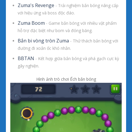
Zuma's Revenge
- Trải nghiệm bắn bóng nâng cấp
với hiệu ứng và boss độc đáo.
Zuma Boom
- Game bắn bóng với nhiều vật phẩm
hỗ trợ đặc biệt như bom và đóng băng.
Bắn bi vòng tròn Zuma
- Thử thách bắn bóng với
đường đi xoắn ốc khó nhằn.
BBTAN
- Kết hợp giữa bắn bóng và phá gạch cực kỳ
gây nghiện.
Hình ảnh trò chơi Ếch bắn bóng