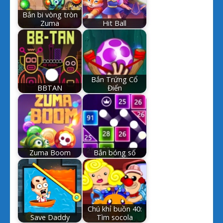
Bắn bi vòng tròn
Zuma
Hit Ball
Bắn Trứng Cổ
BBTAN
Điển
Zuma Boom
Bắn bóng số
Chú khỉ buồn 40:
Save Daddy
Tìm socola