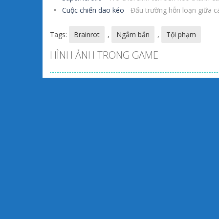
Cuộc chiến dao kéo
- Đấu trường hỗn loạn giữa c
Tags:
Brainrot
,
Ngắm bắn
,
Tội phạm
HÌNH ẢNH TRONG GAME
BẠN THÍCH GAME NÀY?
Zoom
PLAY
Zo
PL
Nhúng game