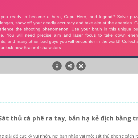
t thủ cà phê ra tay, bắn hạ kẻ địch bằng tr
 giải đố cực kỳ vui nhộn, nơi bạn nhập vai một sát thủ phong cách It