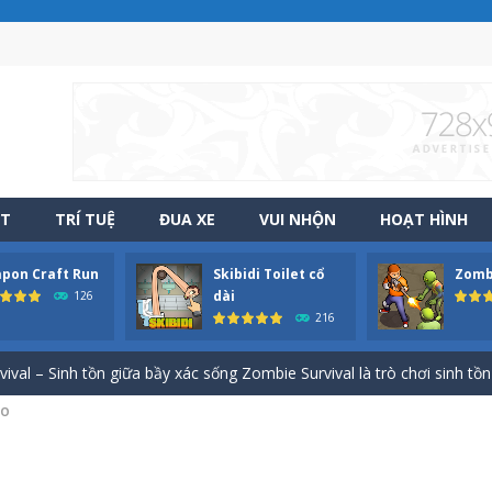
 đồ đến cho những đứa con qua hành trình gian nan Papa Buzja là trò
-
Game Squad Assembler: Merge & Fight – Hợp nhất vũ khí, binh lính và chiế
ẬT
TRÍ TUỆ
ĐUA XE
VUI NHỘN
HOẠT HÌNH
odilo Tralalero Run – Chạy bất tận cùng các nhân vật Italian Brainrot
pon Craft Run
Skibidi Toilet cổ
Zombi
aft Run – Chế tạo vũ khí và bắn hạ kẻ thù Weapon Craft Run là một
dài
126
216
oilet cổ dài – Thử thách kéo đầu siêu hài hước Skibidi Toilet cổ dài là 
al – Sinh tồn giữa bầy xác sống Zombie Survival là trò chơi sinh tồn g
NO
– Vị Vua Trở Lại – Cuộc chiến chống zombie khốc liệt Evony – Vị Vua T
 Hành trình rèn luyện cơ bắp vượt ngục lâu đài Trong Obby tập gym 