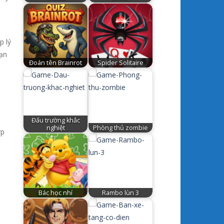
p lý
bạn
Đoán tên Brainrot
Spider Solitaire
Đấu trường khắc
nghiệt
Phòng thủ zombie
ợp
Bác học nhí
Rambo lùn 3