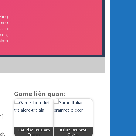
Game liên quan:
í
Tiêu diệt Tralalero
Italian Brainrot
aly
Tralala
Clicker