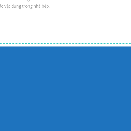
ác vật dụng trong nhà bếp.
om
AY
Zoom
PLAY
Zoom
PLAY