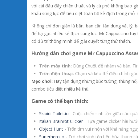
với cái đầu đầy chiến thuật và ly cà phê không bao giờ
khẩu súng lục để tiêu diệt toàn bộ kẻ địch trong mỗi
Không chỉ đơn giản là bắn, bạn cần tận dụng vật lý, 
để hạ gục nhiều kẻ địch cùng lúc. Mr Cappuccino tuy
có đủ trí thông minh để giải quyết từng thử thách.
Hướng dẫn chơi game Mr Cappuccino Assa
Trên máy tính:
Dùng Chuột để nhắm và bắn. Tính 
Trên điện thoại:
Chạm và kéo để điều chỉnh góc 
Mẹo chơi:
Hãy tận dụng những bức tường, thùng nổ, 
combo tiêu diệt nhiều kẻ thù.
Game có thể bạn thích:
Skibidi Toilet.io
- Cuộc chiến sinh tồn giữa các quá
Italian Brainrot Clicker
- Tựa game clicker hài hước
Object Hunt
- Trốn tìm vui nhộn với khả năng ngụy
Superhero.io
- Trò chơi sinh tồn tiến hóa thành c