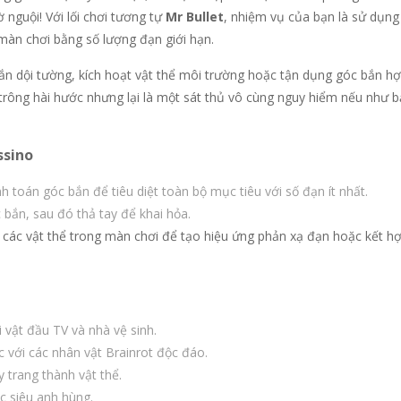
 nguội! Với lối chơi tương tự
Mr Bullet
, nhiệm vụ của bạn là sử dụng
 màn chơi bằng số lượng đạn giới hạn.
bắn dội tường, kích hoạt vật thể môi trường hoặc tận dụng góc bắn hợ
 trông hài hước nhưng lại là một sát thủ vô cùng nguy hiểm nếu như 
ssino
toán góc bắn để tiêu diệt toàn bộ mục tiêu với số đạn ít nhất.
bắn, sau đó thả tay để khai hỏa.
các vật thể trong màn chơi để tạo hiệu ứng phản xạ đạn hoặc kết h
i vật đầu TV và nhà vệ sinh.
 với các nhân vật Brainrot độc đáo.
 trang thành vật thể.
ác siêu anh hùng.