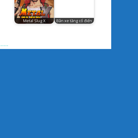
Metal Slug X
Bắn xe tăng cổ điển