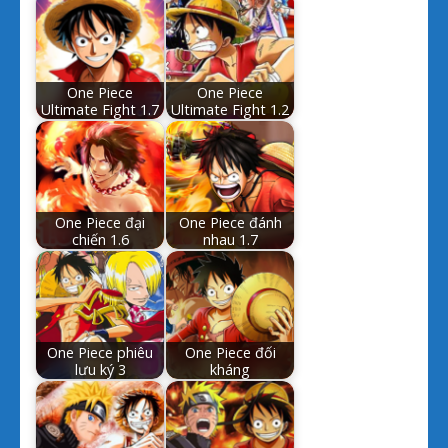
One Piece
One Piece
Ultimate Fight 1.7
Ultimate Fight 1.2
One Piece đại
One Piece đánh
chiến 1.6
nhau 1.7
One Piece phiêu
One Piece đối
lưu ký 3
kháng