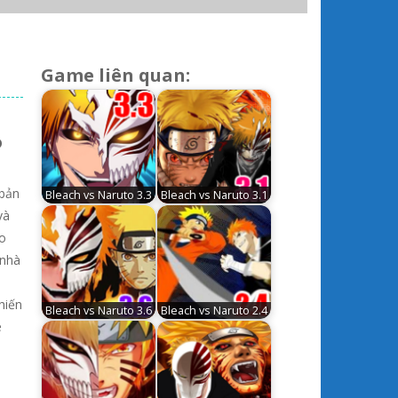
Game liên quan:
o
 bản
Bleach vs Naruto 3.3
Bleach vs Naruto 3.1
và
ảo
 nhà
hiến
Bleach vs Naruto 3.6
Bleach vs Naruto 2.4
è