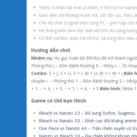
Thêm 5 nhân vật mới (2 chính, 3 hỗ trợ) từ Narut
Giao diện đối kháng mượt mà, tốc độ cao, hiệu 
Chế độ chơi 2 người trên cùng PC – phù hợp cho 
Hệ thống biến hình đặc biệt khi tích đủ năng lượn
Có thể combo, triệu hồi hỗ trợ, và tung đòn siêu 
Hướng dẫn chơi
Nhiệm vụ:
Hạ gục toàn bộ đối thủ để trở thành ngườ
Phòng thủ J – Đòn đánh thường K – Nhảy L – Di chuy
Combo:
S + J, S + U, S + I, W + U, W + I, W + J
Biến h
chuyển ↓ – Phòng thủ 1 – Đòn đánh thường 2 – Nhảy 
+ 1, ↓ + 4, ↓ + 5, ↑ + 1, ↑ + 4, ↑ + 5
Biến hình:
Nhấn 1 
Game có thể bạn thích
Bleach vs Naruto 2.5 – Bổ sung Soifon, Suigetsu,
Bleach vs Naruto 3.0 – Đỉnh cao đối kháng anime
One Piece vs Naruto 4.0 – Trận chiến xuyên vũ tr
Naruto vs Bleach 3.6 – Đại chiến không khoan n