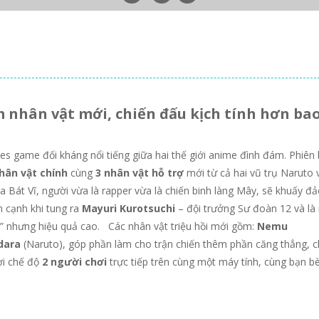
 nhân vật mới, chiến đấu kịch tính hơn ba
ies game đối kháng nổi tiếng giữa hai thế giới anime đình đám. Phiên
hân vật chính
cùng
3 nhân vật hỗ trợ
mới từ cả hai vũ trụ Naruto 
ủa Bát Vĩ, người vừa là rapper vừa là chiến binh làng Mây, sẽ khuấy đ
 cạnh khi tung ra
Mayuri Kurotsuchi
– đội trưởng Sư đoàn 12 và là
dị” nhưng hiệu quả cao. Các nhân vật triệu hồi mới gồm:
Nemu
dara
(Naruto), góp phần làm cho trận chiến thêm phần căng thẳng, c
ơi chế độ
2 người chơi
trực tiếp trên cùng một máy tính, cùng bạn b