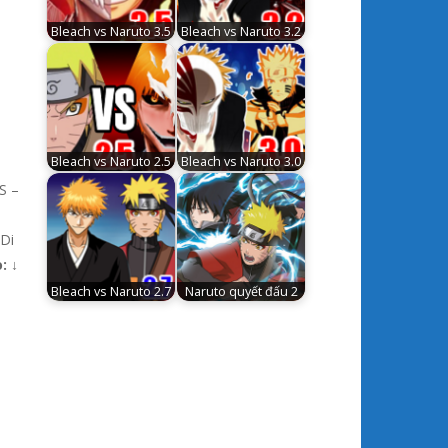
Bleach vs Naruto 3.5
Bleach vs Naruto 3.2
Bleach vs Naruto 2.5
Bleach vs Naruto 3.0
S –
Di
:
↓
Bleach vs Naruto 2.7
Naruto quyết đấu 2