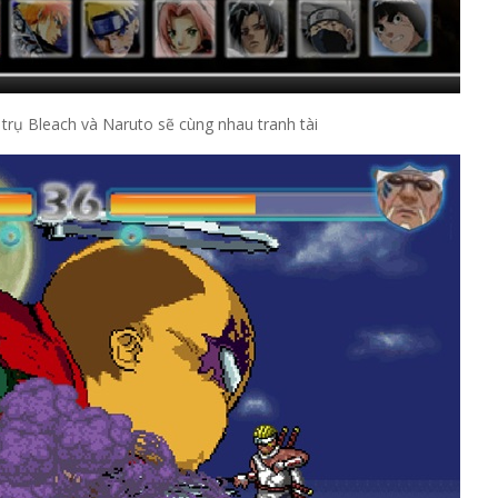
 trụ Bleach và Naruto sẽ cùng nhau tranh tài