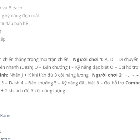
o và Bleach
ứng kỹ năng đẹp mắt
thi đấu bạn bè
g
cấp
i chiến thắng trong mọi trận chiến.
Người chơi 1:
A, D – Di chuyển 
ển nhanh (Dash) U – Bắn chưởng I – Kỹ năng đặc biệt O – Gọi hỗ trợ
ình:
Nhấn J + K khi tích đủ 3 cột năng lượng
Người chơi 2:
←, → – 
3 – Dash 4 – Bắn chưởng 5 – Kỹ năng đặc biệt 6 – Gọi hỗ trợ
Combo
+ 2 khi tích đủ 3 cột năng lượng
 Karin
ụ
hượng