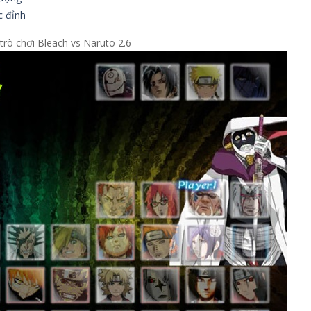
c đỉnh
trò chơi Bleach vs Naruto 2.6