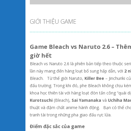
GIỚI THIỆU GAME
Game Bleach vs Naruto 2.6 – Thêm
giờ hết
Bleach vs Naruto 2.6 là phiên bản tiếp theo thuộc ser
lần này mang đến hàng loạt bổ sung hấp dẫn, với
2 n
Bleach. Từ thế giới Naruto,
Killer Bee
– Jinchuriki c
đấu trường. Trong khi đó, phe Bleach không chịu kém
khoa học thiên tài với hàng loạt đòn tấn công “quái 
Kurotsuchi
(Bleach),
Sai Yamanaka
và
Uchiha Ma
thuật và đậm chất anime hành động. Bạn có thể ch
tranh tài trong những pha giao đấu rực lửa.
Điểm đặc sắc của game