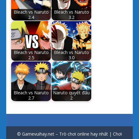
Bleach vs Naruto
Bleach vs Naruto
2.4
3.2
Bleach vs Naruto
Bleach vs Naruto
2.5
3.0
Bleach vs Naruto
Naruto quyết đấu
2.7
2
© Gamevuihay.net – Trò chơi online hay nhất | Chơi