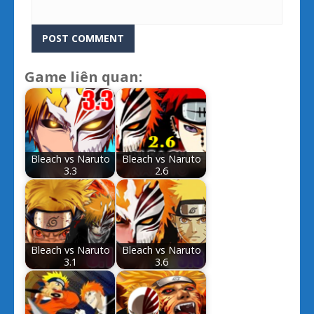
Game liên quan:
Bleach vs Naruto
Bleach vs Naruto
3.3
2.6
Bleach vs Naruto
Bleach vs Naruto
3.1
3.6