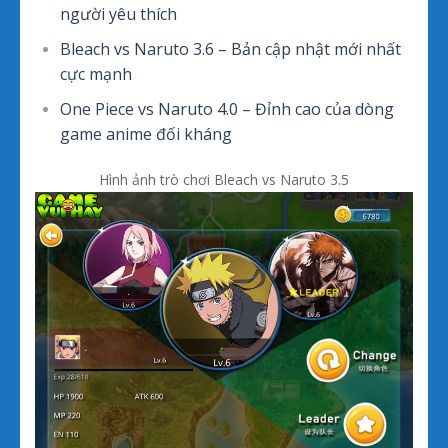
người yêu thích
Bleach vs Naruto 3.6 – Bản cập nhật mới nhất
cực mạnh
One Piece vs Naruto 4.0 – Đỉnh cao của dòng
game anime đối kháng
Hình ảnh trò chơi Bleach vs Naruto 3.5