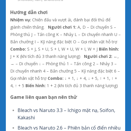
Hướng dẫn chơi
Nhiệm vụ:
Chiến đấu và vượt ải, đánh bại đối thủ để
giành chiến thắng.
Người chơi 1:
A, D – Di chuyển S –
Phòng thủ J – Tấn công K – Nhảy L – Di chuyển nhanh U –
Bắn chưởng I – Kỹ năng đặc biệt O – Gọi nhân vật hỗ trợ
Combo:
S + J, S + U, S + I, W + U, W + I, W + J
Biến hình:
J + K (khi tích đủ 3 thanh năng lượng)
Người chơi 2:
←,
→ – Di chuyển ↓ – Phòng thủ 1 – Tấn công 2 – Nhảy 3 –
Di chuyển nhanh 4 – Bắn chưởng 5 – Kỹ năng đặc biệt 6 –
Gọi nhân vật hỗ trợ
Combo:
↓ + 1, ↓ + 4, ↓ + 5, ↑ + 1, ↑ +
4, ↑ + 5
Biến hình:
1 + 2 (khi tích đủ 3 thanh năng lượng)
Game liên quan bạn nên thử
Bleach vs Naruto 3.3 – Ichigo mặt nạ, Soifon,
Kakashi
Bleach vs Naruto 2.6 – Phiên bản cổ điển nhiều