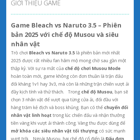
GIỚI THIỆU GAME
Game Bleach vs Naruto 3.5 – Phiên
bản 2025 với chế độ Musou và siêu
nhân vật
Trò chơi
Bleach vs Naruto 3.5
là phiên bản mới nhất
2025 được rất nhiều fan hâm mộ mong chờ sau gần một
thập kỷ. Với sự ra mắt của
chế độ chơi Musou Mode
hoàn toàn mới, game không còn đơn thuần là trận đấu
đối kháng 1v1 hay 3v3, mà còn là những trận chiến vượt ải
đầy kịch tính và thử thách. Trong
chế độ Musou
, bạn sẽ
chọn 3 nhân vật để vượt qua từng cửa ải, đối đầu với
hàng trăm kẻ địch và boss khủng. Bạn có thể
chuyển đổi
nhân vật linh hoạt
trong lúc chiến đấu và nhận thưởng
tiền vàng khi vượt ải thành công. Vàng thu được dùng để
mở khóa các siêu nhân vật tối thượng
có sức mạnh
vượt trội. Ngoài Musou, hai chế độ cổ điển là
Đấu đơn